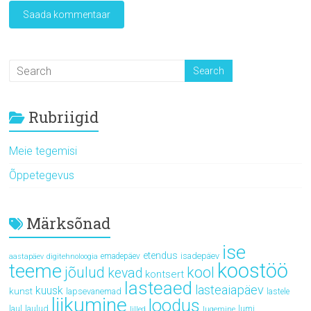
Rubriigid
Meie tegemisi
Õppetegevus
Märksõnad
ise
etendus
isadepäev
emadepäev
aastapäev
digitehnoloogia
koostöö
teeme
jõulud
kool
kevad
kontsert
lasteaed
lasteaiapäev
kuusk
kunst
lapsevanemad
lastele
liikumine
loodus
laul
laulud
lumi
lilled
lugemine