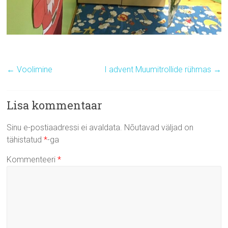
←
Voolimine
I advent Muumitrollide rühmas
→
Lisa kommentaar
Sinu e-postiaadressi ei avaldata.
Nõutavad väljad on
tähistatud
*
-ga
Kommenteeri
*