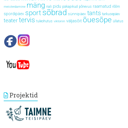
mäng
pidu
raamatud
rõõm
nali
päkapikud
põnevus
meisterdamine
sõbrad
sport
tants
spordipäev
sünnipäev
tarkusepäev
õuesõpe
tervis
teater
väljasõit
tuleohutus
üllatus
viktoriin
Projektid