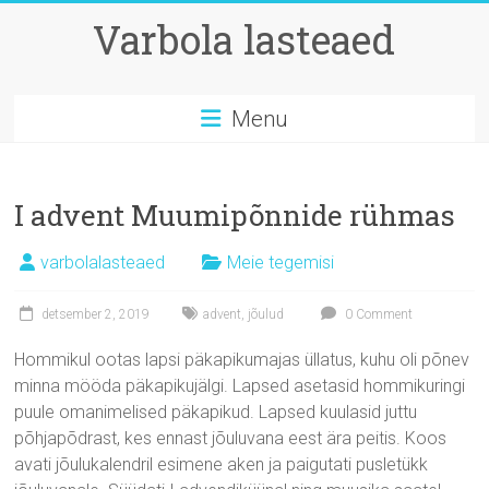
Skip
Varbola lasteaed
to
content
Menu
I advent Muumipõnnide rühmas
varbolalasteaed
Meie tegemisi
detsember 2, 2019
advent
,
jõulud
0 Comment
Hommikul ootas lapsi päkapikumajas üllatus, kuhu oli põnev
minna mööda päkapikujälgi. Lapsed asetasid hommikuringi
puule omanimelised päkapikud. Lapsed kuulasid juttu
põhjapõdrast, kes ennast jõuluvana eest ära peitis. Koos
avati jõulukalendril esimene aken ja paigutati pusletükk