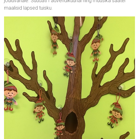
jõuluvanale. Süüdati I advendiküünal ning muusika saatel
maalisid lapsed tuisku.