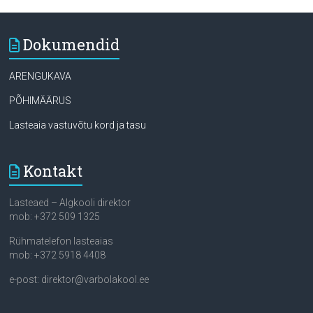
Dokumendid
ARENGUKAVA
PÕHIMÄÄRUS
Lasteaia vastuvõtu kord ja tasu
Kontakt
Lasteaed – Algkooli direktor
mob: +372 509 1325
Rühmatelefon lasteaias
mob: +372 5918 4408
e-post: direktor@varbolakool.ee