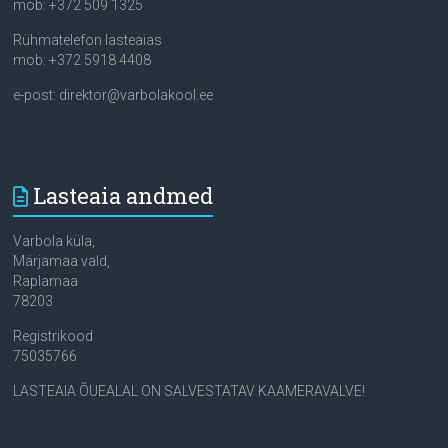
mob: +372 509 1325
Rühmatelefon lasteaias
mob: +372 5918 4408
e-post: direktor@varbolakool.ee
Lasteaia andmed
Varbola küla,
Märjamaa vald,
Raplamaa
78203
Registrikood
75035766
LASTEAIA ÕUEALAL ON SALVESTATAV KAAMERAVALVE!