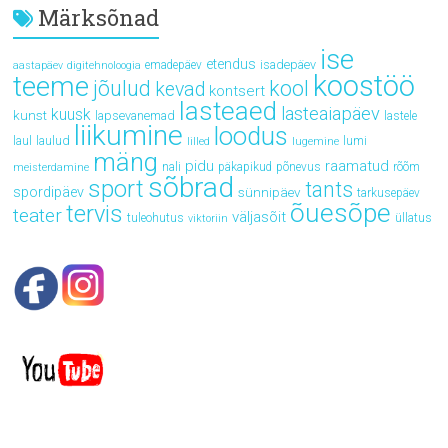
Märksõnad
ise
etendus
isadepäev
emadepäev
aastapäev
digitehnoloogia
koostöö
teeme
jõulud
kool
kevad
kontsert
lasteaed
lasteaiapäev
kuusk
kunst
lapsevanemad
lastele
liikumine
loodus
laul
laulud
lumi
lilled
lugemine
mäng
pidu
raamatud
rõõm
nali
päkapikud
põnevus
meisterdamine
sõbrad
sport
tants
spordipäev
sünnipäev
tarkusepäev
õuesõpe
tervis
teater
väljasõit
tuleohutus
üllatus
viktoriin