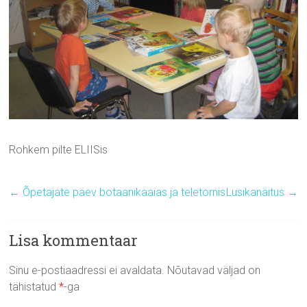
Rohkem pilte ELIISis
←
Õpetajate päev botaanikaaias ja teletornis
Lusikanäitus
→
Lisa kommentaar
Sinu e-postiaadressi ei avaldata.
Nõutavad väljad on
tähistatud
*
-ga