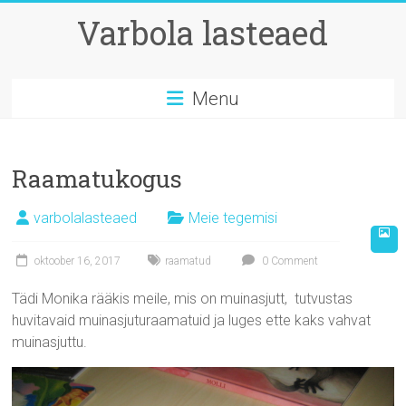
Skip
Varbola lasteaed
to
content
Menu
Raamatukogus
varbolalasteaed
Meie tegemisi
oktoober 16, 2017
raamatud
0 Comment
Tädi Monika rääkis meile, mis on muinasjutt, tutvustas
huvitavaid muinasjuturaamatuid ja luges ette kaks vahvat
muinasjuttu.