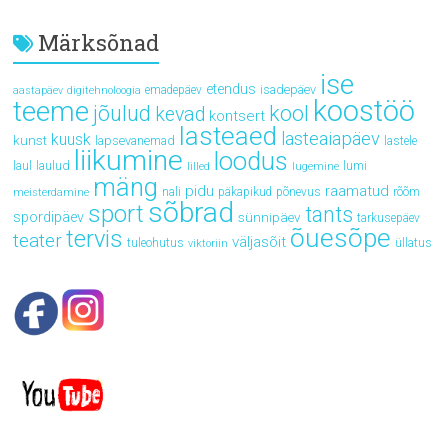
Märksõnad
ise
etendus
isadepäev
emadepäev
aastapäev
digitehnoloogia
koostöö
teeme
jõulud
kool
kevad
kontsert
lasteaed
lasteaiapäev
kuusk
kunst
lapsevanemad
lastele
liikumine
loodus
laul
laulud
lumi
lilled
lugemine
mäng
pidu
raamatud
rõõm
nali
päkapikud
põnevus
meisterdamine
sõbrad
sport
tants
spordipäev
sünnipäev
tarkusepäev
õuesõpe
tervis
teater
väljasõit
tuleohutus
üllatus
viktoriin