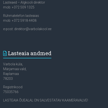
Lasteaed – Algkooli direktor
mob: +372 509 1325
Rühmatelefon lasteaias
mob: +372 5918 4408
e-post: direktor@varbolakool.ee
Lasteaia andmed
Varbola küla,
Märjamaa vald,
Raplamaa
78203
Registrikood
75035766
LASTEAIA ÕUEALAL ON SALVESTATAV KAAMERAVALVE!