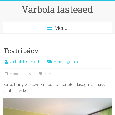
Skip
Varbola lasteaed
to
content
Menu
Teatripäev
varbolalasteaed
Meie tegemisi
märts 27, 2019
teater
Külas Harry Gustavsoni Lasteteater etendusega “Ja nukk
saab elavaks.”