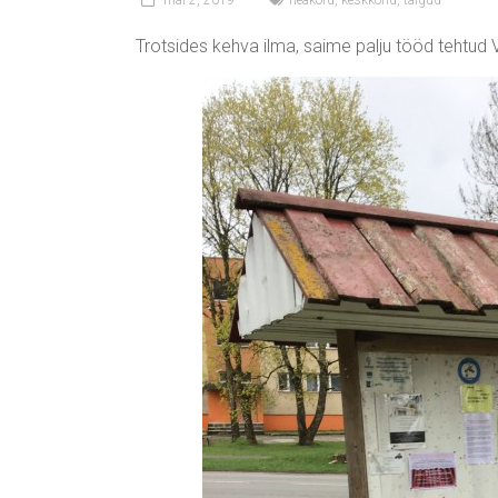
mai 2, 2019
heakord
,
keskkond
,
talgud
Trotsides kehva ilma, saime palju tööd tehtud Va