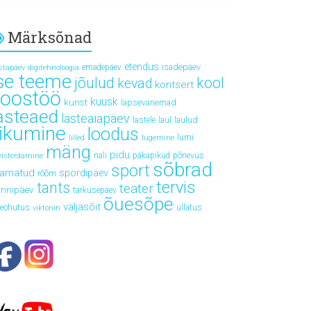
Märksõnad
etendus
isadepäev
emadepäev
stapäev
digitehnoloogia
se teeme
jõulud
kool
kevad
kontsert
koostöö
kuusk
kunst
lapsevanemad
asteaed
lasteaiapäev
laul
laulud
lastele
iikumine
loodus
lumi
lilled
lugemine
mäng
pidu
nali
päkapikud
põnevus
isterdamine
sõbrad
sport
aamatud
spordipäev
rõõm
tervis
tants
teater
ünnipäev
tarkusepäev
õuesõpe
väljasõit
leohutus
üllatus
viktoriin