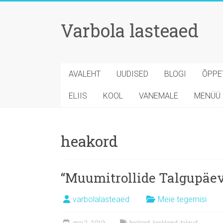
Skip
to
Varbola lasteaed
content
AVALEHT
UUDISED
BLOGI
ÕPPE
ELIIS
KOOL
VANEMALE
MENÜÜ
heakord
“Muumitrollide Talgupäev
varbolalasteaed
Meie tegemisi