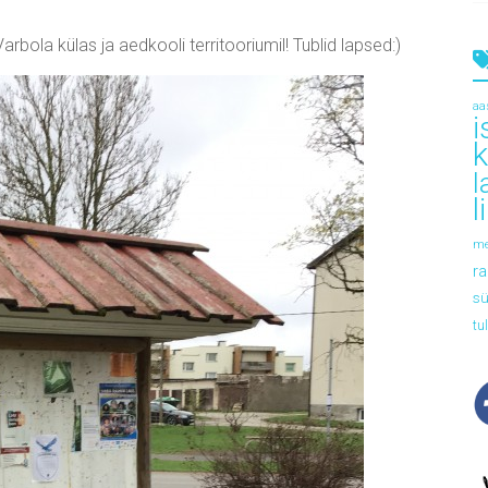
rbola külas ja aedkooli territooriumil! Tublid lapsed:)
aa
i
l
l
me
r
s
tu