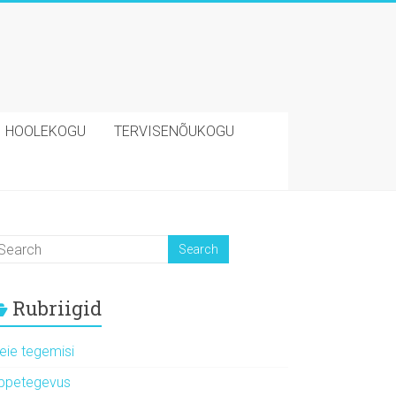
HOOLEKOGU
TERVISENÕUKOGU
Rubriigid
eie tegemisi
ppetegevus