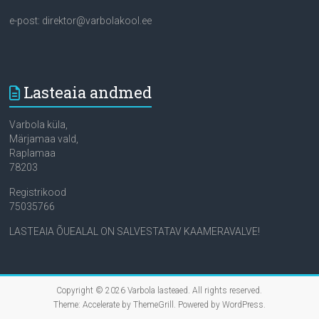
e-post: direktor@varbolakool.ee
Lasteaia andmed
Varbola küla,
Märjamaa vald,
Raplamaa
78203
Registrikood
75035766
LASTEAIA ÕUEALAL ON SALVESTATAV KAAMERAVALVE!
Copyright © 2026
Varbola lasteaed
. All rights reserved.
Theme:
Accelerate
by ThemeGrill. Powered by
WordPress
.