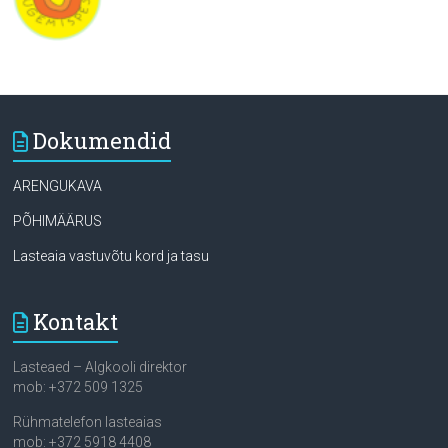
Dokumendid
ARENGUKAVA
PÕHIMÄÄRUS
Lasteaia vastuvõtu kord ja tasu
Kontakt
Lasteaed – Algkooli direktor
mob: +372 509 1325
Rühmatelefon lasteaias
mob: +372 5918 4408