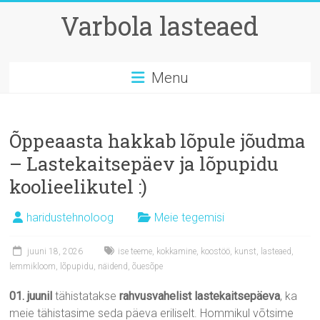
Skip
Varbola lasteaed
to
content
Menu
Õppeaasta hakkab lõpule jõudma
– Lastekaitsepäev ja lõpupidu
koolieelikutel :)
haridustehnoloog
Meie tegemisi
juuni 18, 2026
ise teeme
,
kokkamine
,
koostöö
,
kunst
,
lasteaed
,
lemmikloom
,
lõpupidu
,
näidend
,
õuesõpe
01. juunil
tähistatakse
rahvusvahelist lastekaitsepäeva
, ka
meie tähistasime seda päeva eriliselt. Hommikul võtsime