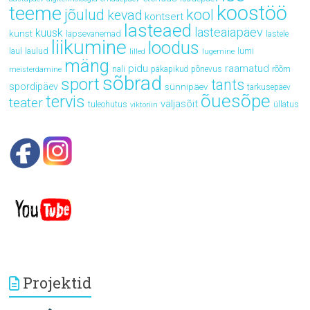
koostöö
teeme
jõulud
kool
kevad
kontsert
lasteaed
lasteaiapäev
kuusk
kunst
lapsevanemad
lastele
liikumine
loodus
laul
laulud
lumi
lilled
lugemine
mäng
pidu
raamatud
rõõm
nali
päkapikud
põnevus
meisterdamine
sõbrad
sport
tants
spordipäev
sünnipäev
tarkusepäev
õuesõpe
tervis
teater
väljasõit
tuleohutus
üllatus
viktoriin
Projektid