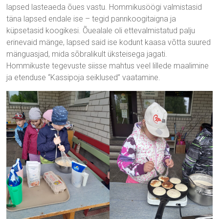
lapsed lasteaeda õues vastu. Hommikusöögi valmistasid
täna lapsed endale ise – tegid pannkoogitaigna ja
küpsetasid koogikesi. Õuealale oli ettevalmistatud palju
erinevaid mänge, lapsed said ise kodunt kaasa võtta suured
mänguasjad, mida sõbralikult üksteisega jagati.
Hommikuste tegevuste siisse mahtus veel lillede maalimine
ja etenduse “Kassipoja seiklused” vaatamine.