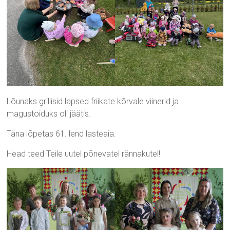
Lõunaks grillisid lapsed friikate kõrvale viinerid ja
magustoiduks oli jäätis.
Täna lõpetas 61. lend lasteaia.
Head teed Teile uutel põnevatel rännakutel!