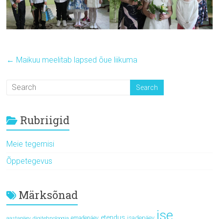
←
Maikuu meelitab lapsed õue liikuma
Rubriigid
Meie tegemisi
Õppetegevus
Märksõnad
ise
etendus
isadepäev
emadepäev
aastapäev
digitehnoloogia