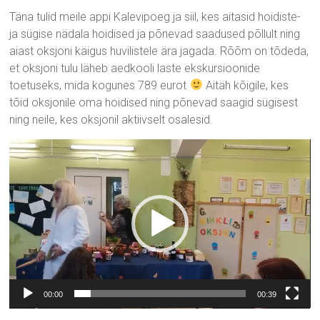
Täna tulid meile appi Kalevipoeg ja siil, kes aitasid hoidiste-
ja sügise nädala hoidised ja põnevad saadused põllult ning
aiast oksjoni käigus huvilistele ära jagada. Rõõm on tõdeda,
et oksjoni tulu läheb aedkooli laste ekskursioonide
toetuseks, mida kogunes 789 eurot
Aitäh kõigile, kes
tõid oksjonile oma hoidised ning põnevad saagid sügisest
ning neile, kes oksjonil aktiivselt osalesid.
Videoesitaja
00:00
00:39