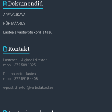
Dokumendid
ARENGUKAVA
PÕHIMÄÄRUS
Lasteaia vastuvõtu kord ja tasu
Kontakt
Lasteaed – Algkooli direktor
mob: +372 509 1325
Rühmatelefon lasteaias
mob: +372 5918 4408
e-post: direktor@varbolakool.ee