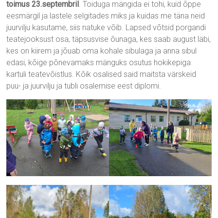
toimus 23.septembril
. Toiduga mängida ei tohi, kuid õppe
eesmärgil ja lastele selgitades miks ja kuidas me täna neid
juurvilju kasutame, siis natuke võib. Lapsed võtsid porgandi
teatejooksust osa, täpsusvise õunaga, kes saab august läbi,
kes on kiirem ja jõuab oma kohale sibulaga ja anna sibul
edasi, kõige põnevamaks mänguks osutus hokikepiga
kartuli teatevõistlus. Kõik osalised said maitsta värskeid
puu- ja juurvilju ja tubli osalemise eest diplomi.