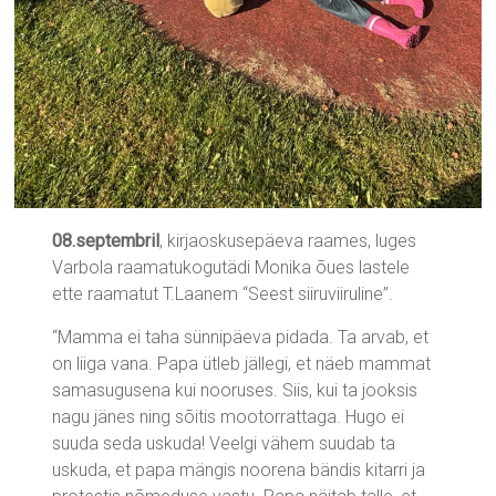
08.septembril
, kirjaoskusepäeva raames, luges
Varbola raamatukogutädi Monika õues lastele
ette raamatut T.Laanem “Seest siiruviiruline”.
“Mamma ei taha sünnipäeva pidada. Ta arvab, et
on liiga vana. Papa ütleb jällegi, et näeb mammat
samasugusena kui nooruses. Siis, kui ta jooksis
nagu jänes ning sõitis mootorrattaga. Hugo ei
suuda seda uskuda! Veelgi vähem suudab ta
uskuda, et papa mängis noorena bändis kitarri ja