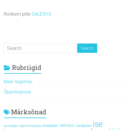
Rohkem pilte
GALERIIS
Rubriigid
Meie tegemisi
Õppetegevus
Märksõnad
ise
etendus
isadepäev
emadepäev
aastapäev
digitehnoloogia