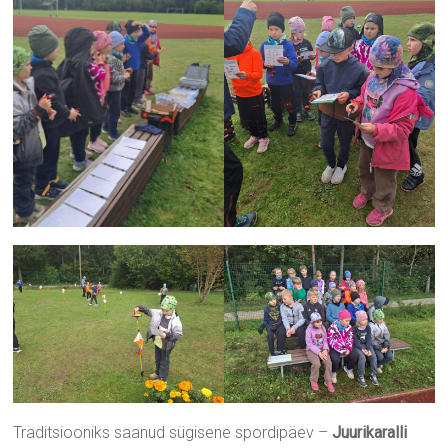
Traditsiooniks saanud sügisene spordipäev –
Juurikaralli