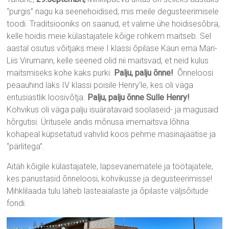
“purgis” nagu ka seenehoidised, mis meile degusteerimisele
toodi. Traditsiooniks on saanud, et valime ühe hoidisesõbra,
kelle hoidis meie külastajatele kõige rohkem maitseb. Sel
aastal osutus võitjaks meie I klassi õpilase Kauri ema Mari-
Liis Virumann, kelle seened olid nii maitsvad, et neid kulus
maitsmiseks kohe kaks purki.
Palju, palju õnne!
Õnneloosi
peaauhind läks IV klassi poisile Henry’le, kes oli väga
entusiastlik loosivõtja.
Palju, palju õnne Sulle Henry!
Kohvikus oli väga palju isuäratavaid soolaseid- ja magusaid
hõrgutisi. Üritusele andis mõnusa imemaitsva lõhna
kohapeal küpsetatud vahvlid koos pehme masinajäätise ja
“pärlitega”.
Aitäh kõigile külastajatele, lapsevanematele ja töötajatele,
kes panustasid õnneloosi, kohvikusse ja degusteerimisse!
Mihklilaada tulu läheb lasteaialaste ja õpilaste väljsõitude
fondi.