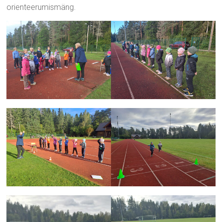
orienteerumismäng.