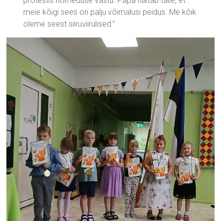
protestis nõmeduse vastu. Papa näitab talle, et
meie kõigi sees on palju võimalusi peidus. Me kõik
oleme seest siiruviirulised.”