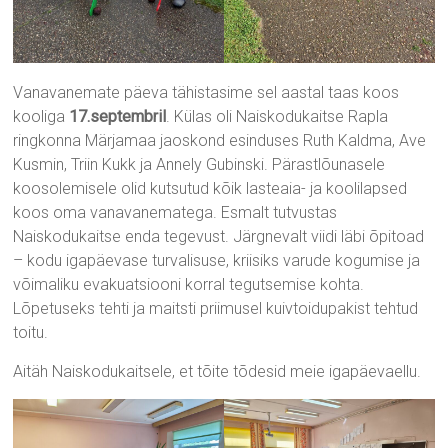
Vanavanemate päeva tähistasime sel aastal taas koos
kooliga
17.septembril
. Külas oli Naiskodukaitse Rapla
ringkonna Märjamaa jaoskond esinduses Ruth Kaldma, Ave
Kusmin, Triin Kukk ja Annely Gubinski. Pärastlõunasele
koosolemisele olid kutsutud kõik lasteaia- ja koolilapsed
koos oma vanavanematega. Esmalt tutvustas
Naiskodukaitse enda tegevust. Järgnevalt viidi läbi õpitoad
– kodu igapäevase turvalisuse, kriisiks varude kogumise ja
võimaliku evakuatsiooni korral tegutsemise kohta.
Lõpetuseks tehti ja maitsti priimusel kuivtoidupakist tehtud
toitu.
Aitäh Naiskodukaitsele, et tõite tõdesid meie igapäevaellu.