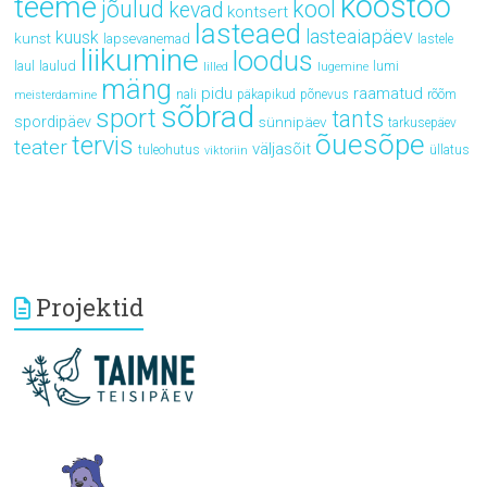
koostöö
teeme
jõulud
kool
kevad
kontsert
lasteaed
lasteaiapäev
kuusk
kunst
lapsevanemad
lastele
liikumine
loodus
laul
laulud
lumi
lilled
lugemine
mäng
pidu
raamatud
rõõm
nali
päkapikud
põnevus
meisterdamine
sõbrad
sport
tants
spordipäev
sünnipäev
tarkusepäev
õuesõpe
tervis
teater
väljasõit
tuleohutus
üllatus
viktoriin
Projektid