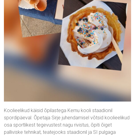
Koolieelikud käisid õpilastega Kernu kooli staadionil
spordipäeval. Õpetaja Sirje juhendamisel võtsid koolieelikud
osa sportlikest tegevustest nagu rivistus, õpiti õiget
palliviske tehnikat, teatejooks staadionil ja SI pulgaga