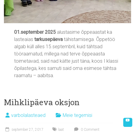
01.september 2025
alustasime õppeaastat ka
lasteaias
tarkusepäeva
tähistamisega. Õppetöö
algab küll alles 15.septembril, kuid tähtsad
tööraamatud, millega nad terve õppeaasta
toimetavad, said nad kätte just täna, koos I klassi
õpilastega, kes samuti said oma esimese tähtsa
raamatu – aabitsa.
Mihklipäeva oksjon
varbolalasteaed
Meie tegemisi
september 27, 2017
laat
0 Comment