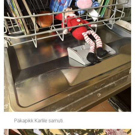
Päkapikk Karlile samuti.