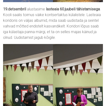
19.detsembril
alustasime
lasteaia 60.juubeli tähistamisega
.
Kooli saalis toimus väike kontsertaktus külalistele. Lasteaia
koridoris on väljas albumid, mida saab uudistada ja seintel
vahvad mõtted endistelt kasvandikelt. Koridori lõpus saab
iga külastaja panna märgi, et ta on selles majas käinud ja
olnud. Uudistamist jagub kõigile.