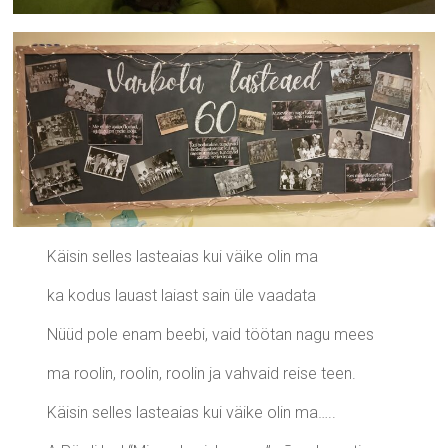
Käisin selles lasteaias kui väike olin ma
ka kodus lauast laiast sain üle vaadata
Nüüd pole enam beebi, vaid töötan nagu mees
ma roolin, roolin, roolin ja vahvaid reise teen.
Käisin selles lasteaias kui väike olin ma…..