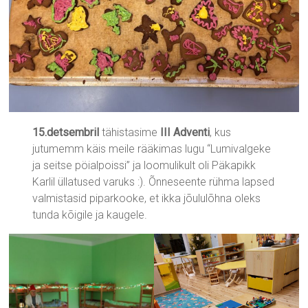
15.detsembril
tähistasime
III Adventi
, kus
jutumemm käis meile rääkimas lugu “Lumivalgeke
ja seitse pöialpoissi” ja loomulikult oli Päkapikk
Karlil üllatused varuks :). Õnneseente rühma lapsed
valmistasid piparkooke, et ikka jõululõhna oleks
tunda kõigile ja kaugele.