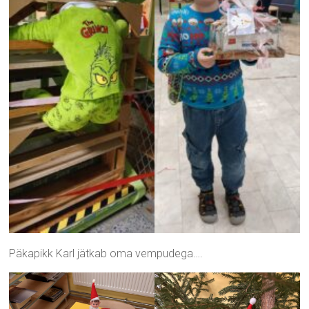
Päkapikk Karl jätkab oma vempudega….