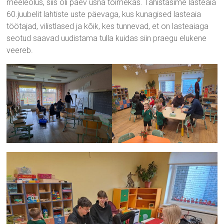
meeleolus, siis oli päev üsna toimekas. Tähistasime lasteaia
60.juubelit lahtiste uste päevaga, kus kunagised lasteaia
töötajad, vilistlased ja kõik, kes tunnevad, et on lasteaiaga
seotud saavad uudistama tulla kuidas siin praegu elukene
veereb.