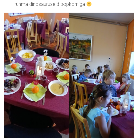
rühma dinosauruseid popkorniga