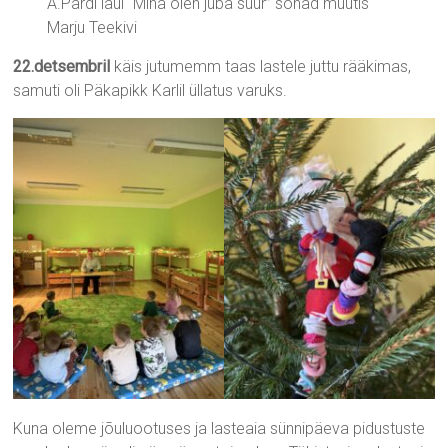
A.Pärdi laul “Mina olen juba suur” sõnad muutis
Marju Teekivi
22.detsembril
käis jutumemm taas lastele juttu rääkimas,
samuti oli Päkapikk Karlil üllatus varuks.
Kuna oleme jõuluootuses ja lasteaia sünnipäeva pidustuste