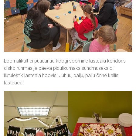
Loomulikult ei puudunud koogi söömine lasteaia koridoris,
disko rühmas ja päeva pidulikumaks sündmuseks oli
ilutulestik lasteaia hoovis. Juhuu, palju, palju õnne kallis
lasteaed!