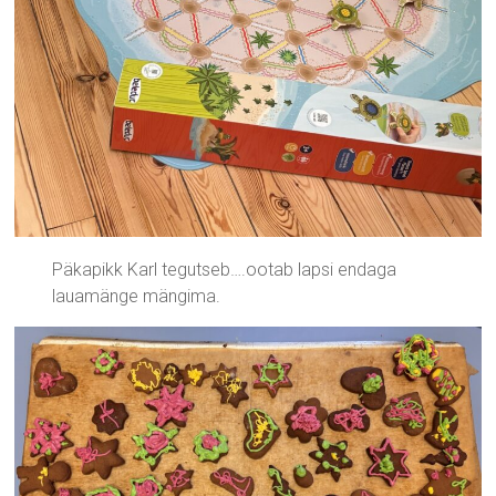
Päkapikk Karl tegutseb….ootab lapsi endaga
lauamänge mängima.