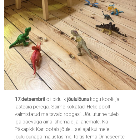
17.detsembril
oli pidulik
jõululõuna
kogu kooli- ja
lasteaia perega. Saime kokatädi Helje poolt
valmistatud maitsvaid roogasi. Jõulutunne tuleb
iga päevaga aina lähemale ja lähemale. Ka
Päkapikk Karl ootab jõule….sel ajal kui meie
jõululõunaga maiustasime, toitis tema Õnneseente