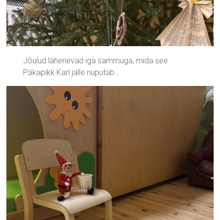
Jõulud lähenevad iga sammuga, mida see
Päkapikk Karl jälle nuputab…