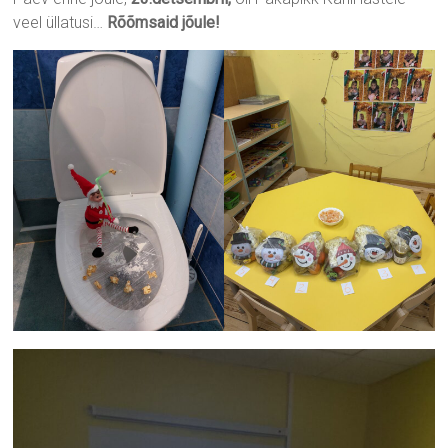
veel üllatusi…
Rõõmsaid jõule!